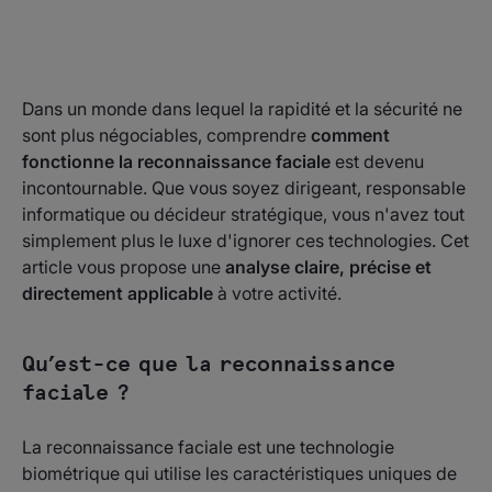
Qu’est-ce que la reconnaissance faciale ?
Quels types de fraude la reconnaissance faciale
permet-elle de prévenir ?
Dans un monde dans lequel la rapidité et la sécurité ne
Pourquoi la reconnaissance faciale est-elle essentielle
dans la sécurité biométrique ?
sont plus négociables, comprendre
comment
fonctionne la reconnaissance faciale
est devenu
Comment fonctionne la reconnaissance faciale ?
incontournable. Que vous soyez dirigeant, responsable
informatique ou décideur stratégique, vous n'avez tout
Quand la reconnaissance faciale est-elle adaptée à
mon entreprise ?
simplement plus le luxe d'ignorer ces technologies. Cet
article vous propose une
analyse claire, précise et
Vérification faciale avec Checkout.com
directement applicable
à votre activité.
Qu’est-ce que la reconnaissance
faciale ?
La reconnaissance faciale est une technologie
biométrique qui utilise les caractéristiques uniques de