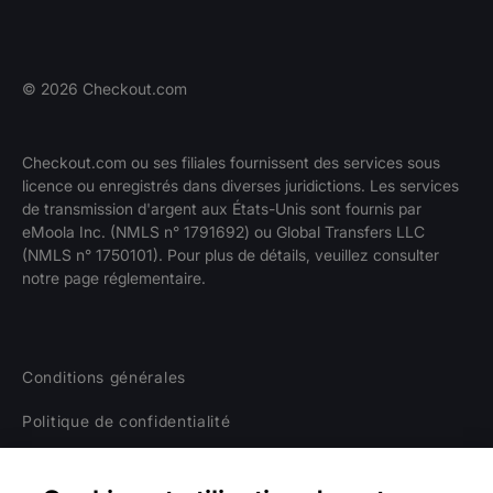
©
2026
Checkout.com
Checkout.com ou ses filiales fournissent des services sous
licence ou enregistrés dans diverses juridictions. Les services
de transmission d'argent aux États-Unis sont fournis par
eMoola Inc. (NMLS n° 1791692) ou Global Transfers LLC
(NMLS n° 1750101). Pour plus de détails, veuillez consulter
notre page réglementaire.
Conditions générales
Politique de confidentialité
Réglementation