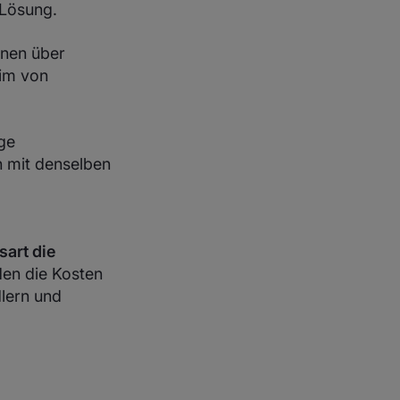
 Lösung.
onen über
 im von
ge
n mit denselben
sart die
en die Kosten
dlern und