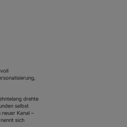
voll
rsonalisierung,
zehntelang drehte
unden selbst
 neuer Kanal –
 nennt sich