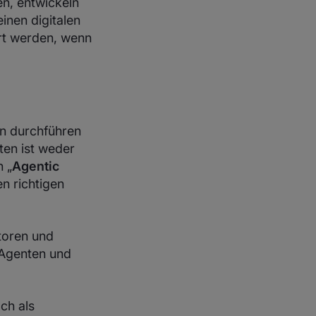
n, entwickeln
inen digitalen
rt werden, wenn
n durchführen
ten ist weder
 „
Agentic
en richtigen
toren und
-Agenten und
ch als