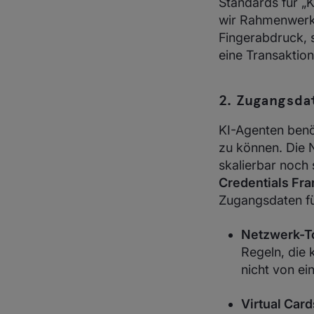
Standards für „
wir Rahmenwerke
Fingerabdruck, 
eine Transaktio
2. Zugangsda
KI-Agenten benö
zu können. Die 
skalierbar noch
Credentials Fr
Zugangsdaten für
Netzwerk-To
Regeln, die 
nicht von e
Virtual Card