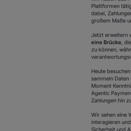
Plattformen täti
dabei, Zahlungen
großem Maße un
Jetzt erweitern 
eine Brücke
, d
zu können, währ
verantwortungsvo
Heute besuchen 
sammeln Daten u
Moment Kenntnis
Agentic Payment
Zahlungen hin 
Wir sehen eine W
interagieren und
Sicherheit und 