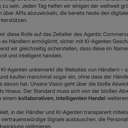
g zu sein. Jeden Tag helfen wir einigen der weltweit 
 über APIs abzuwickeln, die bereits heute den digital
terstützen.
wir diese Rolle auf das Zeitalter des Agentic Commerc
ie es Händlern ermöglicht, sicher mit KI-Agenten Gesch
end wir gleichzeitig sicherstellen, dass diese im Nam
ll und intelligent handeln.
KI-Agenten unbemerkt die Websites von Händlern – s
nd kaufen manchmal sogar ein, ohne dass der Händle
 davon hat. Unsere Vision geht über die bloße Abwic
s hinaus. Der Standard muss sich von der bloßen Ab
zu einem
kollaborativen, intelligenten Handel
weiteren
elt, in der Händler und KI-Agenten transparent mitei
 vertrauenswürdige Signale austauschen, die Personal
Abwicklung optimieren.