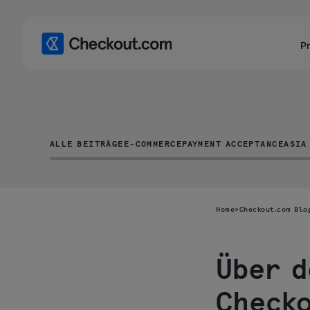
P
ALLE BEITRÄGE
E-COMMERCE
PAYMENT ACCEPTANCE
ASIA
Home
>
Checkout.com Blo
Über d
Checko