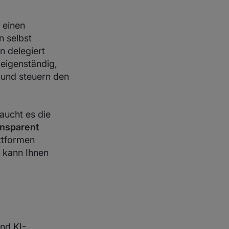
 einen
n selbst
n delegiert
 eigenständig,
 und steuern den
aucht es die
ansparent
attformen
r kann Ihnen
und KI-