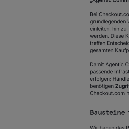
„Agentic Comm
Bei Checkout.co
grundlegenden W
einleiten, hin z
werden. Diese KI
treffen Entsche
gesamten Kaufpr
Damit Agentic C
passende Infras
erfolgen; Händl
benötigen
Zugri
Checkout.com h
Bausteine 
Wir haben das Pr