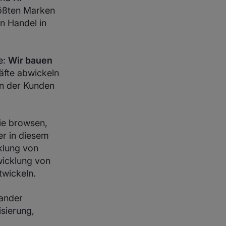
größten Marken
en Handel in
e:
Wir bauen
äfte abwickeln
en der Kunden
ie browsen,
r in diesem
klung von
wicklung von
twickeln.
nander
isierung,