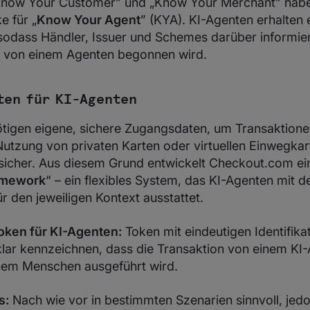
Know Your Customer” und „Know Your Merchant” habe
 für „
Know Your Agent
” (KYA). KI-Agenten erhalten e
sodass Händler, Issuer und Schemes darüber informie
n von einem Agenten begonnen wird.
ten für KI-Agenten
tigen eigene, sichere Zugangsdaten, um Transaktione
Nutzung von privaten Karten oder virtuellen Einwegkar
 sicher. Aus diesem Grund entwickelt Checkout.com ein
amework
“ – ein flexibles System, das KI-Agenten mit d
 den jeweiligen Kontext ausstattet.
ken für KI-Agenten:
Token mit eindeutigen Identifika
klar kennzeichnen, dass die Transaktion von einem KI
inem Menschen ausgeführt wird.
s:
Nach wie vor in bestimmten Szenarien sinnvoll, jedo