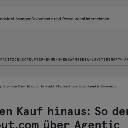
rodukte
Lösungen
Dokumente und Ressourcen
Unternehmen
 PACIFIC
EUROPE
UNTERNEHMENSNEWS
APMS
BEZAHLSYSTEME
NORTH A
g
>
Über den Kauf hinaus: So denkt Checkout.com über Agentic Commerce
en Kauf hinaus: So de
ut.com über Agentic