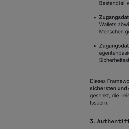
Bestandteil 
Zugangsdate
Wallets abwi
Menschen ge
Zugangsdat
agentenbasi
Sicherheitss
Dieses Framewor
sichersten und 
gesenkt, die Lei
Issuern.
3. Authentif