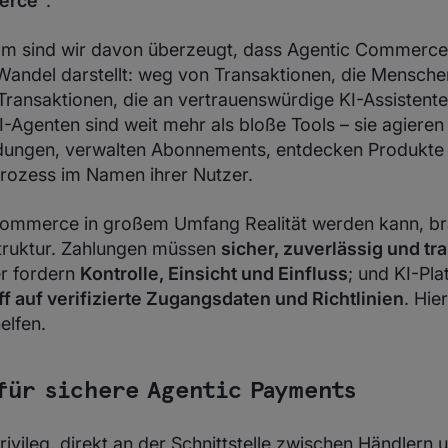
erce“
.
m sind wir davon überzeugt, dass Agentic Commerce
andel darstellt: weg von Transaktionen, die Mensche
u Transaktionen, die an vertrauenswürdige KI-Assistente
-Agenten sind weit mehr als bloße Tools – sie agieren
idungen, verwalten Abonnements, entdecken Produkte
ozess im Namen ihrer Nutzer.
ommerce in großem Umfang Realität werden kann, br
truktur. Zahlungen müssen
sicher, zuverlässig und tr
er fordern
Kontrolle, Einsicht und Einfluss
; und KI-Pl
ff auf verifizierte Zugangsdaten und Richtlinien
. Hie
elfen.
für sichere Agentic Payments
ivileg, direkt an der Schnittstelle zwischen Händlern 