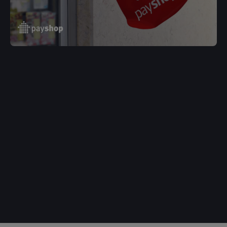
Tiago Almeida Mota
CEO – Payshop