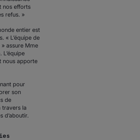
 nos efforts
s refus. »
monde entier est
s. « L’équipe de
, » assure Mme
. L’équipe
et nous apporte
enant pour
iorer son
ts de
travers la
s d’aboutir.
ies