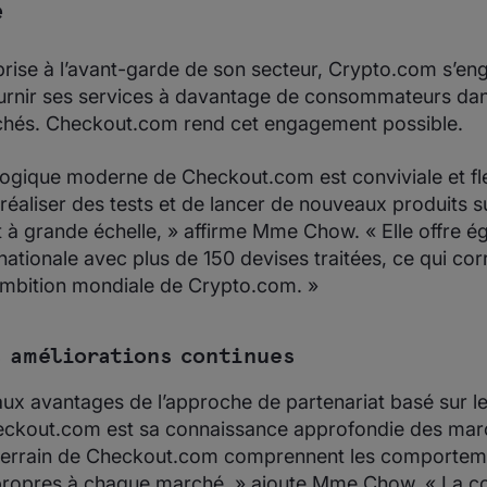
e
prise à l’avant-garde de son secteur, Crypto.com s’eng
fournir ses services à davantage de consommateurs da
hés. Checkout.com rend cet engagement possible.
logique moderne de Checkout.com est conviviale et fle
éaliser des tests et de lancer de nouveaux produits s
t à grande échelle, » affirme Mme Chow. « Elle offre 
nationale avec plus de 150 devises traitées, ce qui co
’ambition mondiale de Crypto.com. »
 améliorations continues
aux avantages de l’approche de partenariat basé sur 
ckout.com est sa connaissance approfondie des marc
terrain de Checkout.com comprennent les comporteme
propres à chaque marché, » ajoute Mme Chow. « La c