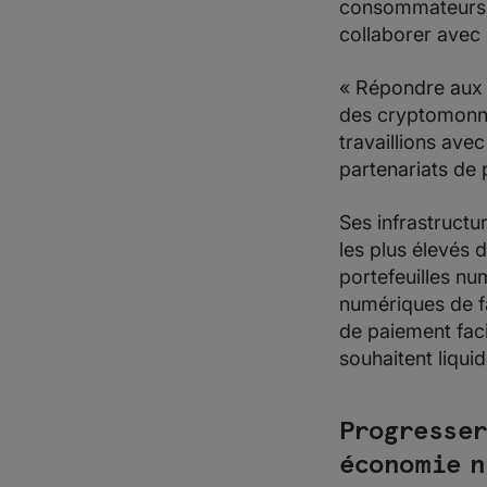
consommateurs e
collaborer ave
« Répondre aux b
des cryptomonna
travaillions ave
partenariats de
Ses infrastructu
les plus élevés d
portefeuilles nu
numériques de f
de paiement faci
souhaitent liqui
Progresser
économie n