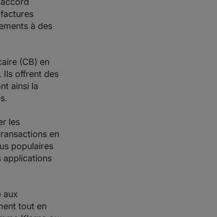
 accord
 factures
nements à des
caire (CB) en
 Ils offrent des
t ainsi la
s.
r les
transactions en
nus populaires
s applications
e aux
ment tout en