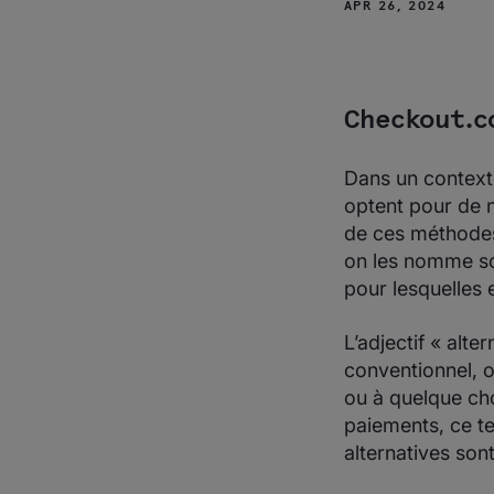
Types de
APR 26, 2024
moyens de
paiement
alternatifs‍
Avantages de
l'acceptation
Checkout.c
de modes de
paiement
alternatifs
Dans un contexte
Explorez des
optent pour de 
méthodes de
de ces méthodes
paiement
alternatives
on les nomme sou
avec
pour lesquelles e
Checkout.com
L’adjectif « alt
conventionnel, ou
ou à quelque ch
paiements, ce te
alternatives son