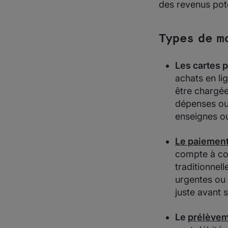
des revenus pote
Types de m
Les cartes 
achats en li
être chargée
dépenses ou
enseignes ou
Le paiement
compte à com
traditionnell
urgentes ou 
juste avant 
Le
prélève