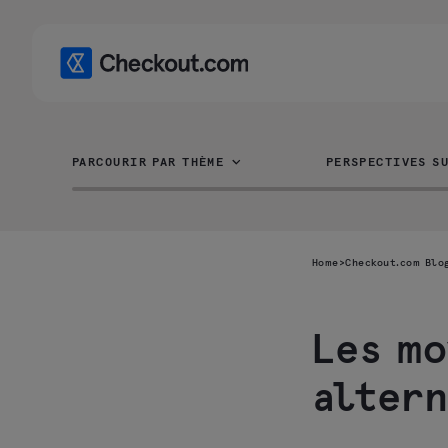
PARCOURIR PAR THÈME
PERSPECTIVES SU
Home
>
Checkout.com Blo
Les mo
Que sont les
altern
moyens de
paiement
alternatives ?