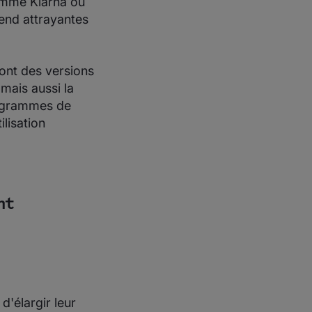
omme Klarna ou
rend attrayantes
sont des versions
mais aussi la
rogrammes de
ilisation
nt
d'élargir leur