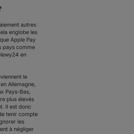
?
paiement autres
Cela englobe les
s que Apple Pay
ins pays comme
zelewy24 en
viennent le
 en Allemagne,
aux Pays-Bas,
re plus élevés
. Il est donc
 de tenir compte
gnorer les
nt à négliger