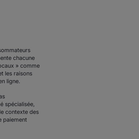
onsommateurs
sente chacune
 locaux » comme
t les raisons
en ligne.
as
té spécialisée,
le contexte des
de paiement