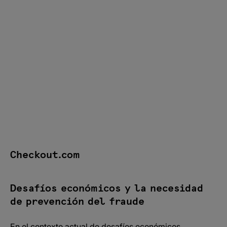
El impacto del fraude en las empresas
Evolución del fraude: nuevas amenazas en el
horizonte
Innovación en la prevención del fraude: El papel de la
inteligencia artificial
Casos de éxito y técnicas avanzadas en la detección
de fraude
Adaptarse para sobrevivir en un mundo digital
Checkout.com
Desafíos económicos y la necesidad
de prevención del fraude
En el contexto actual de desafíos económicos,