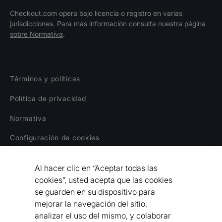
Checkout.com opera bajo licencia o registro en varias
jurisdicciones. Para más información consulta nuestra
página
sobre Normativa
.
Términos y políticas
Política de privacidad
Normativa
Configuración de cookies
Aviso legal
Al hacer clic en “Aceptar todas las
Declaración sobre la Esclavitud Moderna
cookies”, usted acepta que las cookies
se guarden en su dispositivo para
Código de Conducta para Proveedores
mejorar la navegación del sitio,
analizar el uso del mismo, y colaborar
Declaración de Accesibilidad