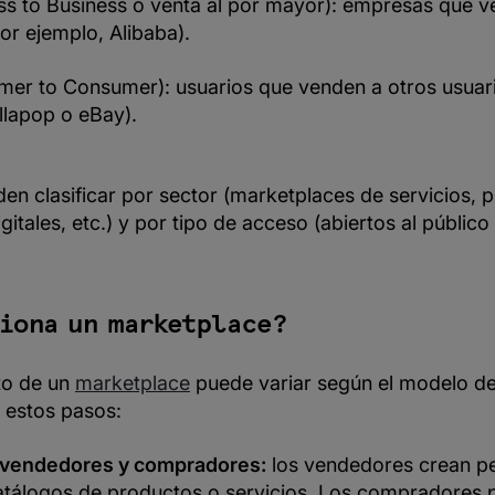
ss to Business o venta al por mayor): empresas que v
r ejemplo, Alibaba).
er to Consumer): usuarios que venden a otros usuari
llapop o eBay).
en clasificar por sector (marketplaces de servicios, 
igitales, etc.) y por tipo de acceso (abiertos al públic
iona un marketplace?
to de un
marketplace
puede variar según el modelo de
 estos pasos:
 vendedores y compradores:
los vendedores crean pe
atálogos de productos o servicios. Los compradores