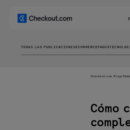
TODAS LAS PUBLICACIONES
ECOMMERCE
PAGOS
TECNOLOG
Checkout.com Blog
>
Cóm
Cómo c
¿Qué es un
marketplace?
comple
¿Cómo
funciona un