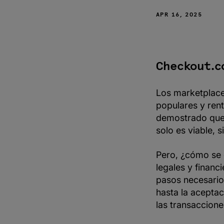
marketplace?
APR 16, 2025
Diferencia
entre
marketplace y
e-commerce
Cómo aceptar
Checkout.c
pagos con un
marketplace
Los marketplace
Cómo crear un
marketplace
populares y ren
demostrado que
Cómo elegir un
proveedor de
solo es viable, 
pagos para tu
marketplace
Pero, ¿cómo se 
Ventajas de
crear un
legales y financ
marketplace
pasos necesarios
Cómo
hasta la aceptac
Checkout.com
las transaccione
te puede
ayudar a crear
un marketplace