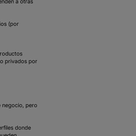
enden a otras
os (por
productos
o o privados por
 negocio, pero
rfiles donde
 pueden