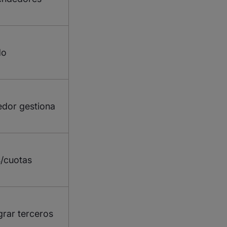
do
dor gestiona
/cuotas
egrar terceros