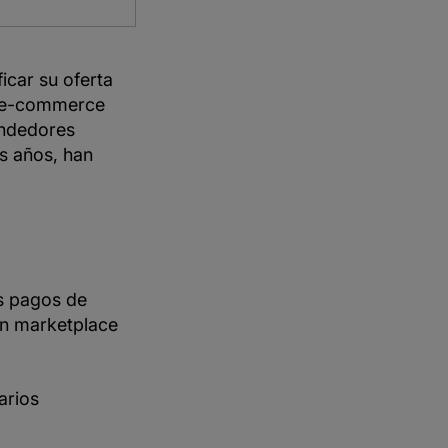
car su oferta
s e-commerce
endedores
s años, han
os pagos de
 un marketplace
arios