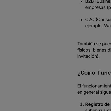
B2B (Busine
empresas (po
C2C (Consum
ejemplo, Wa
También se pued
físicos, bienes d
invitación).
¿Cómo func
El funcionamien
en general sigue
Registro de
suben sus c