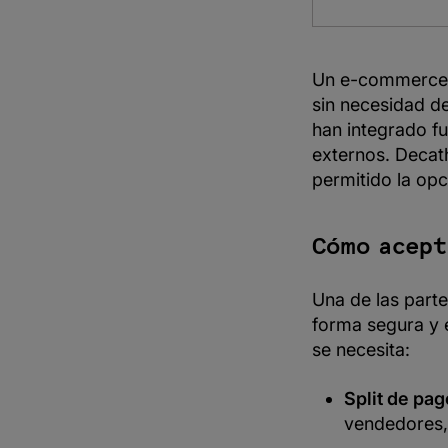
Un e-commerce p
sin necesidad d
han integrado f
externos. Decath
permitido la op
Cómo acept
Una de las parte
forma segura y e
se necesita:
Split de pag
vendedores,