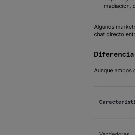
mediación, 
Algunos marketp
chat directo ent
Diferencia
Aunque ambos co
Característ
Vendedores