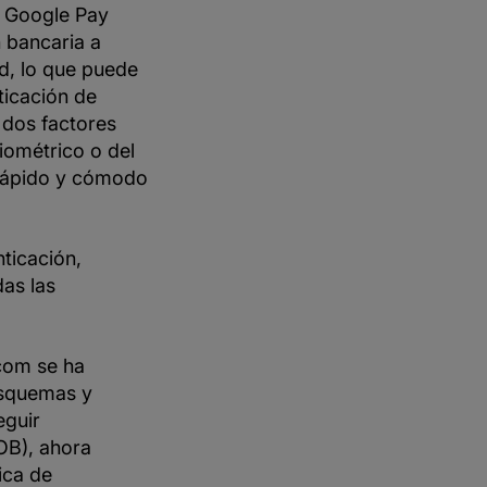
e Google Pay
 bancaria a
d, lo que puede
ticación de
 dos factores
iométrico o del
s rápido y cómodo
ticación,
das las
.com se ha
esquemas y
eguir
OB), ahora
ica de