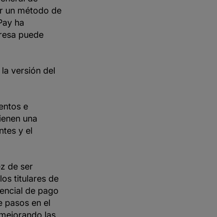
cir un método de
Pay ha
presa puede
la versión del
entos e
ienen una
tes y el
ez de ser
os titulares de
dencial de pago
e pasos en el
 mejorando las