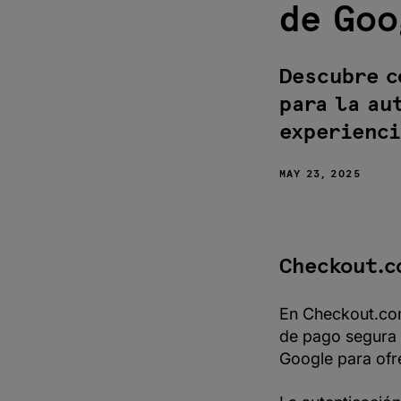
de Goo
¿Cómo
funciona la
autenticación
de pago
Descubre c
segura de
Google Pay?
para la au
Diferencia
experienci
entre 3DS y la
autenticación
de pago
MAY 23, 2025
segura de
Google Pay
Ventajas de
utilizar la
autenticación
Checkout.c
de pago
segura de
Google Pay
con
En Checkout.com
Checkout.com
de pago segura 
Combatir el
Google para ofre
fraude y
reducir la
fricción con