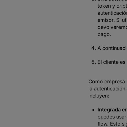
token y cri
autenticació
emisor. Si u
devolveremos
pago.
A continuaci
El cliente e
Como empresa en
la autenticación
incluyen:
Integrada e
puedes usar
flow. Esto s