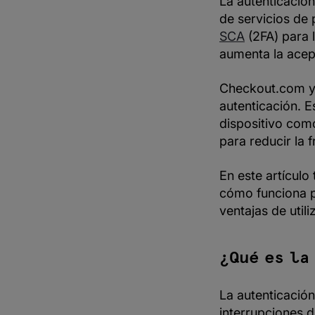
La autenticació
Checkout.com
de servicios de 
SCA
(2FA) para l
aumenta la acep
Checkout.com ya
autenticación. E
dispositivo como
para reducir la f
En este artícul
cómo funciona p
ventajas de uti
¿Qué es la
La autenticació
interrupciones d