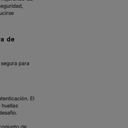
seguridad,
ucirse
a de
 segura para
tenticación. El
 huellas
desafío.
 conjunto de