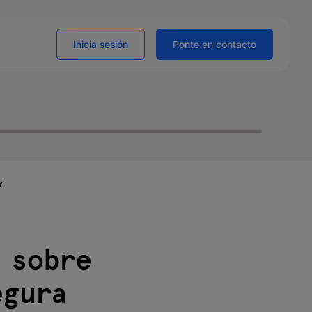
Inicia sesión
Ponte en contacto
y
r sobre
egura