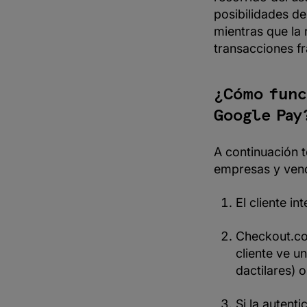
posibilidades d
mientras que la 
transacciones fr
¿Cómo func
Google Pay
A continuación 
empresas y ven
El cliente i
Checkout.com
cliente ve u
dactilares) 
Si la autent