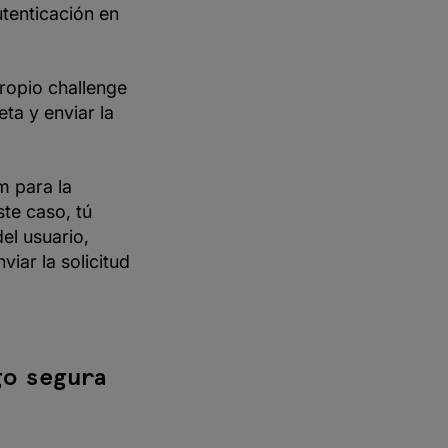
tenticación en
propio challenge
eta y enviar la
m para la
te caso, tú
del usuario,
iar la solicitud
go segura