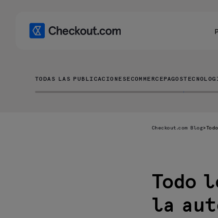
TODAS LAS PUBLICACIONES
ECOMMERCE
PAGOS
TECNOLOG
Checkout.com Blog
>
Tod
Todo l
¿Qué es la
autenticación
de pago
la aut
segura de
Google Pay?