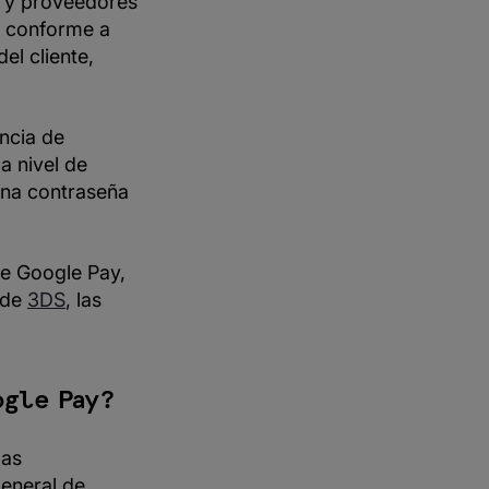
s y proveedores
ón conforme a
el cliente,
ncia de
a nivel de
 una contraseña
de Google Pay,
 de
3DS
, las
ogle Pay?
las
general de