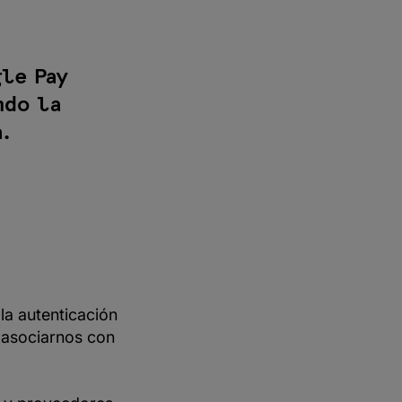
le Pay
ndo la
.
a autenticación
 asociarnos con