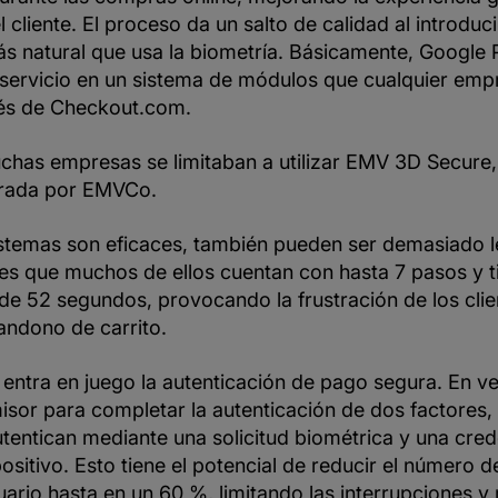
l cliente. El proceso da un salto de calidad al introdu
ás natural que usa la biometría. Básicamente, Google 
 servicio en un sistema de módulos que cualquier em
vés de Checkout.com.
chas empresas se limitaban a utilizar EMV 3D Secure, 
orada por EMVCo.
stemas son eficaces, también pueden ser demasiado l
 es que muchos de ellos cuentan con hasta 7 pasos y t
e 52 segundos, provocando la frustración de los clien
andono de carrito.
entra en juego la autenticación de pago segura. En v
misor para completar la autenticación de dos factores, l
autentican mediante una solicitud biométrica y una cre
positivo. Esto tiene el potencial de reducir el número d
uario hasta en un 60 %, limitando las interrupciones y