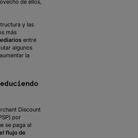
ovecho de ellos,
tructura y las
los más
ediarios
entre
rutar algunos
 aumentar la
reduciendo
rchant Discount
PSP) por
ue se paga al
l flujo de