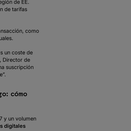
egión de EE.
n de tarifas
ransacción, como
uales.
os un coste de
 Director de
a suscripción
e”.
go: cómo
7 y un volumen
s digitales