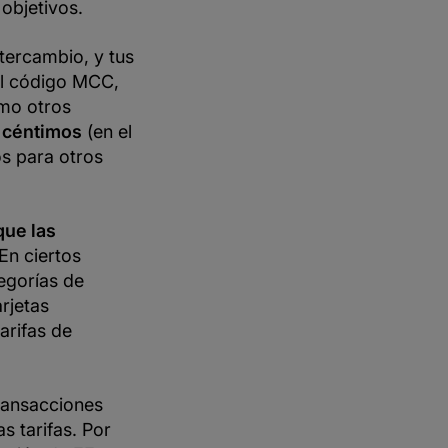
objetivos.
ntercambio, y tus
el código MCC,
como otros
 céntimos
(en el
s para otros
que las
 En ciertos
egorías de
rjetas
arifas de
transacciones
s tarifas. Por