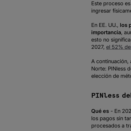
Este proceso es 
ingresar física
En EE. UU.,
los 
importancia
, a
esto no signific
2027,
el 52% de 
A continuación,
Norte: PINless d
elección de mét
PINless deb
Qué es
- En 202
los pagos sin ta
procesados a t