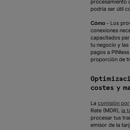
procesamiento d
podría ser útil c
Cómo
- Los pro
conexiones nece
capacitados par
tu negocio y las
pagos a PINless 
proporción de tr
Optimizaci
costes y m
La
comisión por
Rate (MDR),
la 
procesar tus tra
emisor de la tar