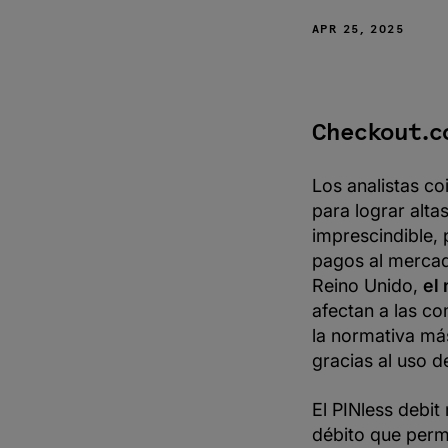
Optimización
de comisiones
APR 25, 2025
por
intercambio:
reduciendo
costes y
maximizando
beneficios
Checkout.c
Definir una
estrategia para
Los analistas co
los métodos de
pago: cómo
para lograr alta
adaptarse al
auge de los
imprescindible, 
pagos digitales
pagos al mercad
Domina los
Reino Unido,
el
pagos en
afectan a las c
Norteamérica
con
la normativa má
Checkout.com
gracias al uso d
El PINless debi
débito que perm