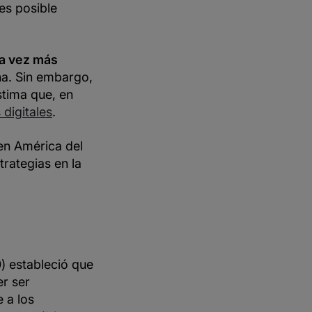
es posible
da vez más
na. Sin embargo,
stima que, en
 digitales
.
en América del
trategias en la
0) estableció que
er ser
e a los