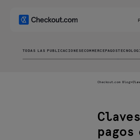
TODAS LAS PUBLICACIONES
ECOMMERCE
PAGOS
TECNOLOG
Checkout.com Blog
>
Cla
Claves
PINless debit:
qué es, por
qué se usa y
pagos 
cómo