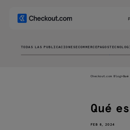
TODAS LAS PUBLICACIONES
ECOMMERCE
PAGOS
TECNOLOG
Checkout.com Blog
>
Qué
Qué es
De qué nos
protege PCI
DSS?
FEB 8, 2024
Qué dato