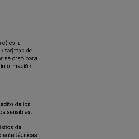
d) es la
n tarjetas de
ar se creó para
a información
édito de los
os sensibles.
sitos de
iante técnicas