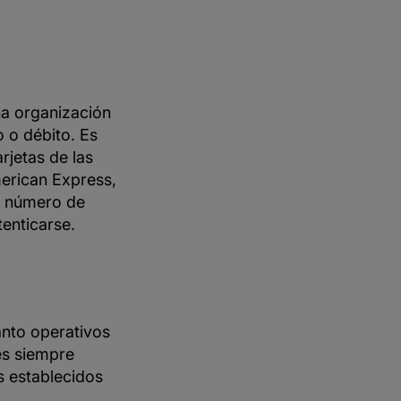
na organización
o o débito. Es
rjetas de las
merican Express,
l número de
tenticarse.
anto operativos
es siempre
os establecidos