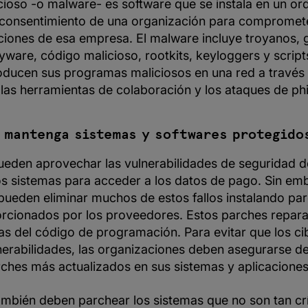
cioso -o malware- es software que se instala en un or
consentimiento de una organización para compromete
ciones de esa empresa. El malware incluye troyanos, g
ware, código malicioso, rootkits, keyloggers y script
oducen sus programas maliciosos en una red a través
as herramientas de colaboración y los ataques de phi
 mantenga sistemas y softwares protegido
ueden aprovechar las vulnerabilidades de seguridad d
os sistemas para acceder a los datos de pago. Sin emb
pueden eliminar muchos de estos fallos instalando pa
rcionados por los proveedores. Estos parches repar
as del código de programación. Para evitar que los ci
lnerabilidades, las organizaciones deben asegurarse d
rches más actualizados en sus sistemas y aplicaciones 
mbién deben parchear los sistemas que no son tan crí