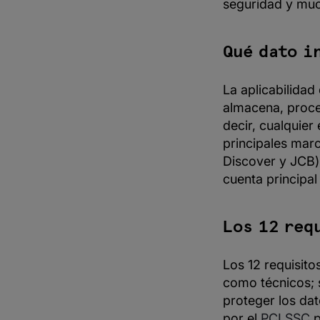
seguridad y mu
Qué dato i
La aplicabilidad
almacena, proces
decir, cualquier
principales mar
Discover y JCB)
cuenta principal
Los 12 req
Los 12 requisit
como técnicos; s
proteger los dato
por el
PCI SSC
p