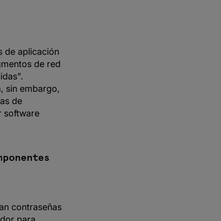
 de aplicación
egmentos de red
idas".
a, sin embargo,
mas de
r software
mponentes
zan contraseñas
edor para