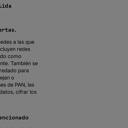
lida
ertas.
edes a las que
ncluyen redes
endo como
ente. También se
heredado para
ejan o
nes de PAN, las
atos, cifrar los
tencionado