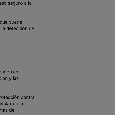
eso seguro a la
, que puede
a la detección de
 pagos en
ión y las
rotección contra
itular de la
rmas de