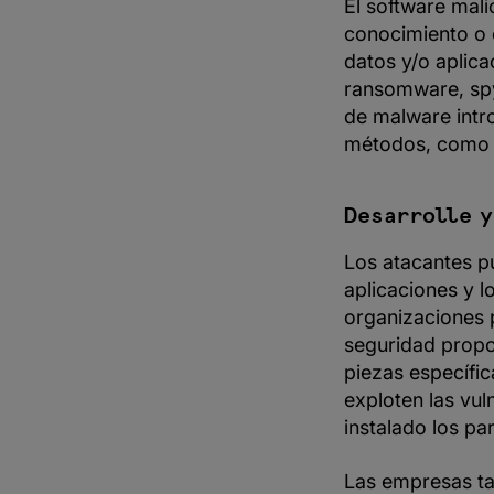
El software mali
conocimiento o 
datos y/o aplica
ransomware, spy
de malware intr
métodos, como l
Desarrolle y
Los atacantes p
aplicaciones y l
organizaciones 
seguridad propo
piezas específic
exploten las vu
instalado los pa
Las empresas ta