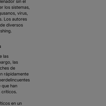
denador sin el
r los sistemas,
usanos, virus,
s. Los autores
 de diversos
shing.
s
e las
argo, las
rches de
an rápidamente
berdelincuentes
e que han
críticos.
ticos en un