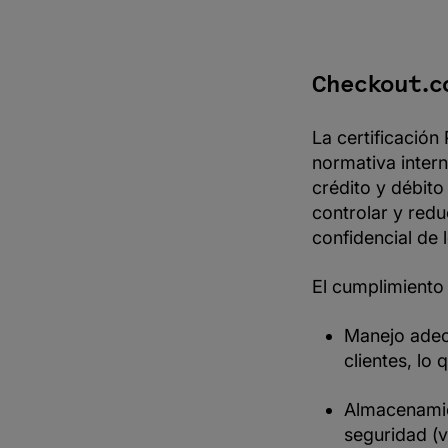
indica la
aplicabilidad
de PCI DSS?
Los 12
Checkout.c
requisitos del
PCI 4.0
La certificación
Cómo ayuda
Checkout a las
normativa inter
empresas con
el cumplimiento
crédito y débito
de la normativa
controlar y redu
PCI
confidencial de l
El cumplimiento
Manejo adecu
clientes, lo
Almacenamien
seguridad (v