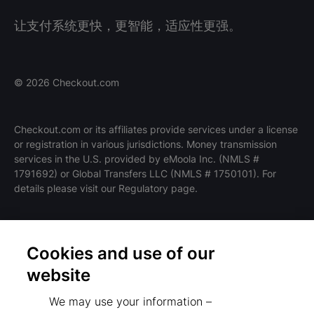
让支付系统更快，更智能，适应性更强。
©
2026
Checkout.com
Checkout.com or its affiliates provide services under a license
or registration in various jurisdictions. Money transmission
services in the U.S. provided by eMoola Inc. (NMLS #
1791692) or Global Transfers LLC (NMLS # 1750101). For
details please visit our Regulatory page.
Cookies and use of our
条款和政策
website
隐私政策
We may use your information –
监管机构