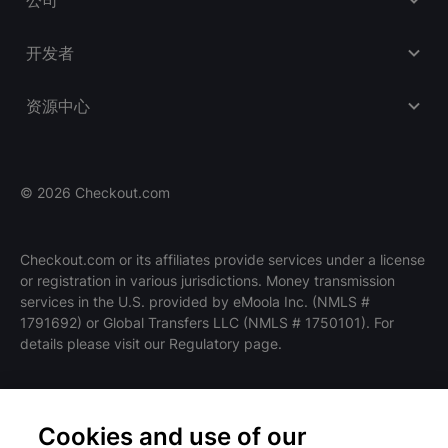
开发者
资源中心
©
2026
Checkout.com
Checkout.com or its affiliates provide services under a license
or registration in various jurisdictions. Money transmission
职位在招
services in the U.S. provided by eMoola Inc. (NMLS #
HIRING
1791692) or Global Transfers LLC (NMLS # 1750101). For
details please visit our Regulatory page.
Cookies and use of our
条款和政策