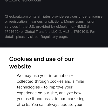
©
2026
Checkout.com
Checkout.com or its affiliates provide services under a license
or registration in various jurisdictions. Money transmission
职位在招
services in the U.S. provided by eMoola Inc. (NMLS #
HIRING
1791692) or Global Transfers LLC (NMLS # 1750101). For
details please visit our Regulatory page.
Cookies and use of our
条款和政策
website
隐私政策
We may use your information –
监管机构
collected through cookies and similar
Cookies Settings
technologies - to improve your
experience on our site, analyze how
免责声明
you use it and assist in our marketing
反现代奴隶制声明
efforts. You can always update your