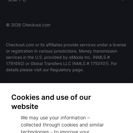
©
2026
Checkout.com
Checkout.com or its affiliates provide services under a license
or registration in various jurisdictions. Money transmission
职位在招
services in the U.S. provided by eMoola Inc. (NMLS #
HIRING
1791692) or Global Transfers LLC (NMLS # 1750101). For
details please visit our Regulatory page.
Cookies and use of our
条款和政策
website
隐私政策
We may use your information –
监管机构
collected through cookies and similar
Cookies Settings
technologies - to improve your