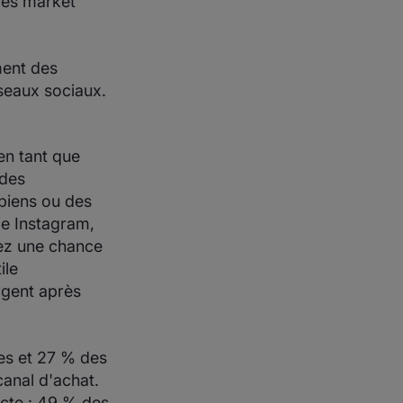
des market
ment des
éseaux sociaux.
en tant que
 des
biens ou des
me Instagram,
vez une chance
ile
rgent après
ues et 27 % des
anal d'achat.
ecte : 49 % des