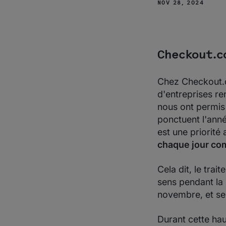
chaque marché
NOV 28, 2024
2. Choisir les
bons canaux
de vente
3. Affinez votre
Checkout.c
stratégie pour
les nouvelles
tentatives de
Chez Checkout.c
paiement
d'entreprises re
4. Assurer une
nous ont permis
authentification
fluide et
ponctuent l'ann
sécurisée
est une priorité
5. Maîtriser les
chaque jour co
coûts de
traitement des
paiements
Cela dit, le tra
Abordez la
sens pendant la 
saison des
novembre, et se
fêtes avez
sérénité avec
Checkout.com
Durant cette ha