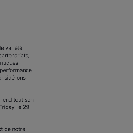
e variété
artenariats,
itiques
a performance
considérons
prend tout son
Friday, le 29
t de notre