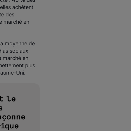
elles achètent
te des
de marché en
 la moyenne de
dias sociaux
de marché en
 nettement plus
yaume-Uni.