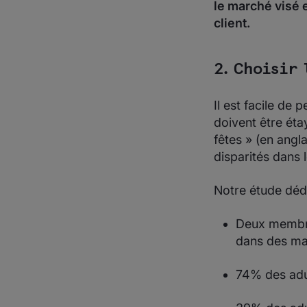
le marché visé 
client.
2. Choisir
Il est facile de
doivent être ét
fêtes » (en angl
disparités dans l
Notre étude déd
Deux membres
dans des ma
74% des adul