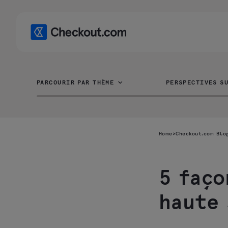
PARCOURIR PAR THÈME
PERSPECTIVES SU
Home
>
Checkout.com Blo
5 faço
1. Vérifier
haute 
l'expérience
locale en
matière de
paiement pour