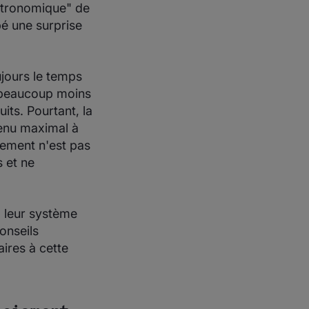
stronomique" de
é une surprise
ujours le temps
t beaucoup moins
its. Pourtant, la
venu maximal à
iement n'est pas
s et ne
à leur système
onseils
aires à cette