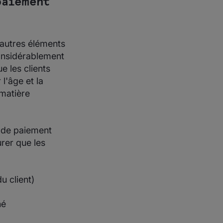
paiement
'autres éléments
considérablement
e les clients
l'âge et la
 matière
s de paiement
rer que les
u client)
hé