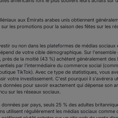
tes américains font le plus souvent leurs achats sur 
lléniaux aux Émirats arabes unis obtiennent générale
 sur les promotions pour la saison des fêtes sur les r
vestir ou non dans les plateformes de médias sociaux 
dépend de votre cible démographique. Sur l'ensemble
près de la moitié (43 %) achètent généralement des 
sentiels par l'intermédiaire du commerce social (com
outique TikTok). Avec ce type de statistiques, vous a
sir votre investissement. C'est pourquoi il s'avérera ut
es données pour savoir exactement qui dépense son a
ncu sur les réseaux sociaux.
les données par pays, seuls 25 % des adultes britanniq
ns utilisent régulièrement les médias sociaux comme c
 préfèrent plutôt acheter sur un site web de vente dir