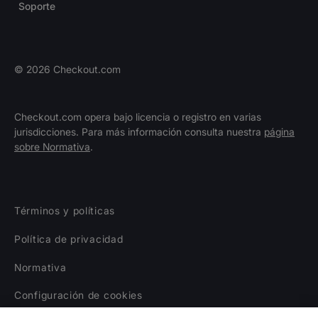
Soporte
©
2026
Checkout.com
Checkout.com opera bajo licencia o registro en varias
jurisdicciones. Para más información consulta nuestra
página
sobre Normativa
.
Términos y políticas
Política de privacidad
Normativa
Configuración de cookies