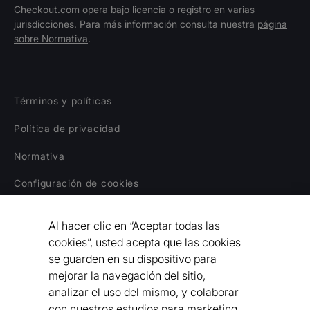
Checkout.com opera bajo licencia o registro en varias
jurisdicciones. Para más información consulta nuestra
página
sobre Normativa
.
Términos y políticas
Política de privacidad
Normativa
Configuración de cookies
Aviso legal
Al hacer clic en “Aceptar todas las
Declaración sobre la Esclavitud Moderna
cookies”, usted acepta que las cookies
se guarden en su dispositivo para
Código de Conducta para Proveedores
mejorar la navegación del sitio,
analizar el uso del mismo, y colaborar
Declaración de Accesibilidad
con nuestros estudios para marketing.