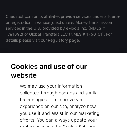
Checkout.com or its affiliates provide services under a license
or registration in various jurisdictions. Money transmission
services in the U.S. provided by eMoola Inc. (NMLS #
1791692) or Global Transfers LLC (NMLS # 1750101). For
details please visit our Regulatory page.
Cookies and use of our
条款和政策
website
隐私政策
We may use your information –
监管机构
collected through cookies and similar
Cookies Settings
technologies - to improve your
experience on our site, analyze how
免责声明
you use it and assist in our marketing
反现代奴隶制声明
efforts. You can always update your
preferences via the Cookie Settings