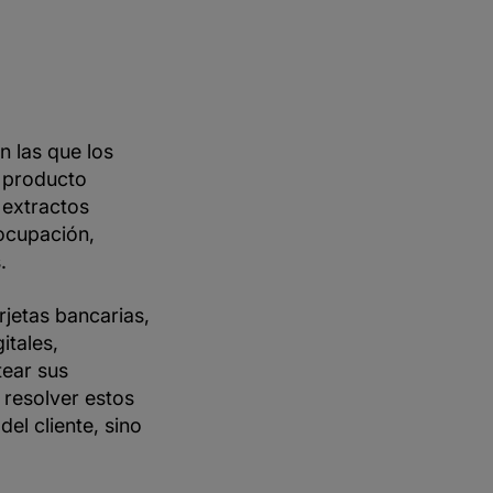
n las que los
l producto
 extractos
eocupación,
.
rjetas bancarias,
itales,
tear sus
 resolver estos
el cliente, sino