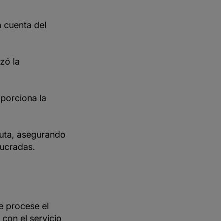
a cuenta del
izó la
oporciona la
puta, asegurando
lucradas.
e procese el
con el servicio