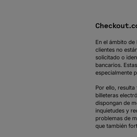
participantes
en una
disputa?
¿Cómo se abre
Checkout.c
una disputa?
¿Cómo
En el ámbito de 
funciona una
disputa?
clientes no está
solicitado o ide
¿Cómo
diferenciar
bancarios. Esta
entre disputas
legítimas e
especialmente p
ilegítimas?
Evita que las
Por ello, result
disputas se
billeteras elect
conviertan en
contracargos
dispongan de me
siguiendo estos
inquietudes y r
consejos:
problemas de man
Bloquea
que también fort
transacciones
fraudulentas
con