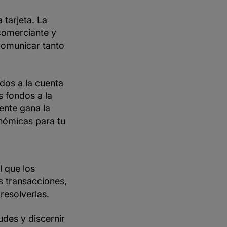
tarjeta. La
comerciante y
comunicar tanto
ados a la cuenta
s fondos a la
iente gana la
nómicas para tu
l que los
 transacciones,
esolverlas.
des y discernir