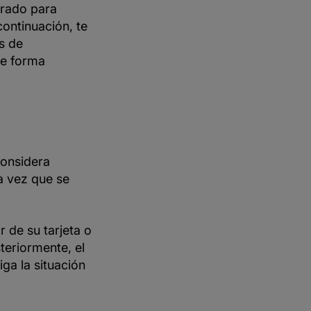
arado para
continuación, te
s de
de forma
considera
a vez que se
 de su tarjeta o
steriormente, el
ga la situación