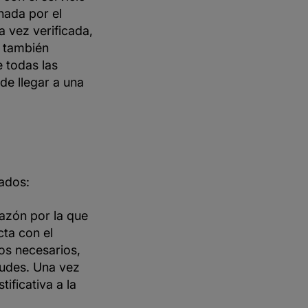
nada por el
a vez verificada,
e también
 todas las
de llegar a una
zados:
razón por la que
cta con el
tos necesarios,
audes. Una vez
ificativa a la