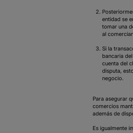
Posteriormen
entidad se e
tomar una de
al comercian
Si la transa
bancaria del
cuenta del c
disputa, est
negocio.
Para asegurar q
comercios mante
además de dispo
Es igualmente i