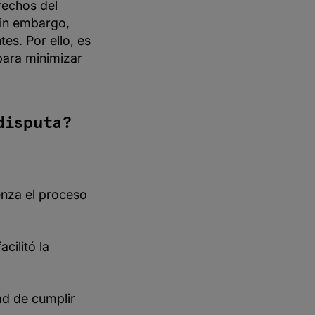
rechos del
Sin embargo,
es. Por ello, es
para minimizar
disputa?
ienza el proceso
acilitó la
ad de cumplir