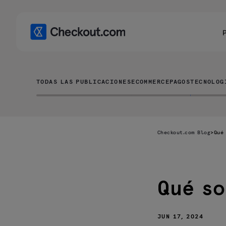
TODAS LAS PUBLICACIONES
ECOMMERCE
PAGOS
TECNOLOG
Checkout.com Blog
>
Qué
Qué so
¿Qué son las
disputas?
¿Quiénes son
JUN 17, 2024
las partes