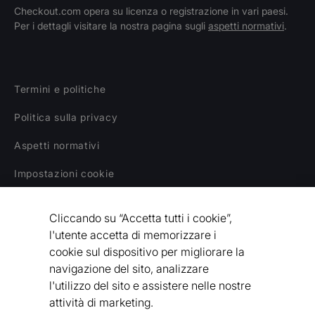
Checkout.com opera su licenza o registrazione in vari paesi.
Per i dettagli visitare la nostra pagina sugli
aspetti normativi
.
Termini e politiche
Politica sulla privacy
Aspetti normativi
Impostazioni cookie
Declino di responsabilità
Cliccando su “Accetta tutti i cookie”,
Dichiarazione sulla schiavitù moderna
l'utente accetta di memorizzare i
cookie sul dispositivo per migliorare la
Codice etico del fornitore
navigazione del sito, analizzare
l'utilizzo del sito e assistere nelle nostre
Dichiarazione di accessibilità
attività di marketing.