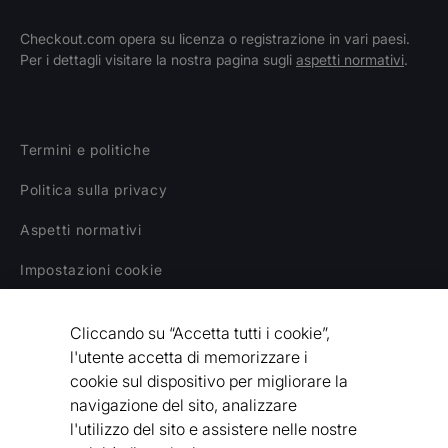
Checkout.com opera su licenza o registrazione in vari paesi.
Per i dettagli visitare la nostra pagina sugli
aspetti normativi
.
IN
Posizioni aperte
CORSO
Termini e politiche
Politica sulla privacy
Aspetti normativi
Impostazioni cookie
Declino di responsabilità
Cliccando su “Accetta tutti i cookie”,
Dichiarazione sulla schiavitù moderna
l'utente accetta di memorizzare i
cookie sul dispositivo per migliorare la
Codice etico del fornitore
navigazione del sito, analizzare
l'utilizzo del sito e assistere nelle nostre
Dichiarazione di accessibilità