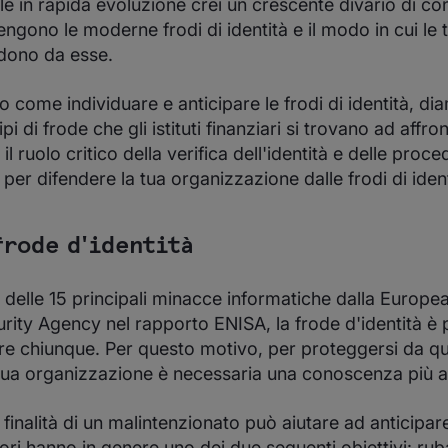
e in rapida evoluzione crei un crescente divario di con
ngono le moderne frodi di identità e il modo in cui le 
endono da esse.
o come individuare e anticipare le frodi di identità, d
ipi di frode che gli istituti finanziari si trovano ad affro
l ruolo critico della verifica dell'identità e delle pro
er difendere la tua organizzazione dalle frodi di ident
frode d'identità
 delle 15 principali minacce informatiche dalla Europ
rity Agency nel rapporto ENISA, la frode d'identità è
pire chiunque. Per questo motivo, per proteggersi da 
a tua organizzazione è necessaria una conoscenza più 
inalità di un malintenzionato può aiutare ad anticipare 
atori hanno in genere uno dei due seguenti obiettivi: ruba