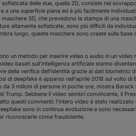
sofisticata delle due, quella 2D, consiste nel sovrapp
 a una superficie piana ed è più facilmente individuab
Le maschere 3D, che prevedono la stampa di una masc
re altamente sofisticate, sono più difficili da individu
bra lungo, queste maschere sono create sulla base d
ono un metodo per inserire video o audio in un video r
video basati sull'intelligenza artificiale stanno divent
ore della verifica dell'identità grazie ai dati biometrici 
osi di deepfake è apparso nell'aprile 2018 sul volto d
sto da 3 milioni di persone in poche ore, mostra Bara
ld Trump. Sebbene il video sembri convincente, il Pr
atto questi commenti: l'intero video è stato realizzato
deepfake sono in continua evoluzione e sono necessari
per riconoscerle come fraudolente.