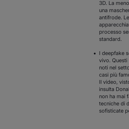
3D. La meno 
una maschera
antifrode. 
apparecchiatu
processo sem
standard.
I deepfake s
vivo. Questi 
noti nel sett
casi più fam
Il video, vi
insulta Dona
non ha mai f
tecniche di 
sofisticate 