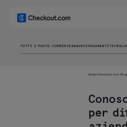
TUTTI I POST
E-COMMERCE
ANNUNCI
PAGAMENTI
TECNOLO
Home
>
Checkout.com Blo
Conosc
per di
azien