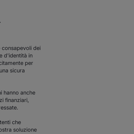
r
 consapevoli dei
e d'identità in
icitamente per
 una sicura
erni hanno anche
i finanziari,
ressate.
tenti che
ostra soluzione