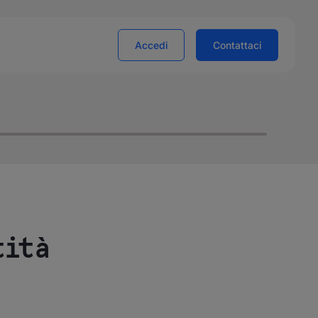
Accedi
Contattaci
tità
a