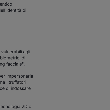
tentico
ell'identità di
ulnerabili agli
 biometrici di
ng facciale".
 per impersonarla
a i truffatori
ece di indossare
 tecnologia 2D o