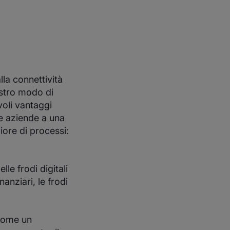
la connettività
ostro modo di
voli vantaggi
 le aziende a una
ore di processi:
lle frodi digitali
nanziari, le frodi
 come un