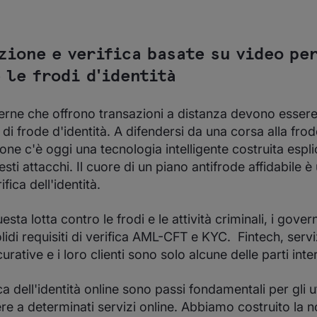
zione e verifica basate su video pe
 le frodi d'identità
rne che offrono transazioni a distanza devono essere
i di frode d'identità. A difendersi da una corsa alla frod
one c'è oggi una tecnologia intelligente costruita espl
sti attacchi. Il cuore di un piano antifrode affidabile è
fica dell'identità.
esta lotta contro le frodi e le attività criminali, i gov
idi requisiti di verifica AML-CFT e KYC. Fintech, serviz
ative e i loro clienti sono solo alcune delle parti inte
ica dell'identità online sono passi fondamentali per gli u
e a determinati servizi online. Abbiamo costruito la n