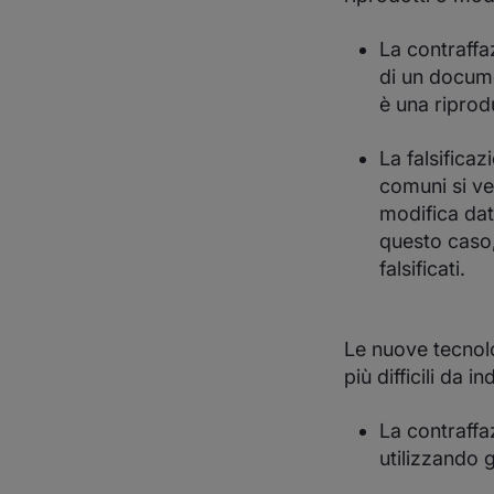
La contraffa
di un docume
è una riprod
La falsifica
comuni si ver
modifica dat
questo caso,
falsificati.
Le nuove tecnolog
più difficili da i
La contraffa
utilizzando g