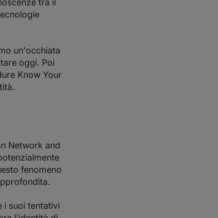
oscenze tra il
tecnologie
iamo un'occhiata
ntare oggi. Poi
cedure Know Your
ità.
ean Network and
 potenzialmente
questo fenomeno
approfondita.
i suoi tentativi
re l'identità di