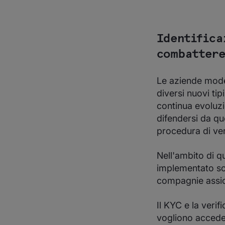
Identifica
combattere
Le aziende mode
diversi nuovi tip
continua evoluzi
difendersi da que
procedura di veri
Nell'ambito di qu
implementato sol
compagnie assicur
Il KYC e la verif
vogliono acceder