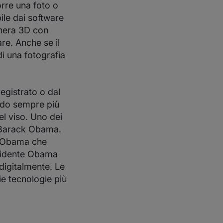
orre una foto o
ile dai software
hera 3D con
are. Anche se il
i una fotografia
egistrato o dal
ando sempre più
del viso. Uno dei
i Barack Obama.
ck Obama che
esidente Obama
 digitalmente. Le
e tecnologie più