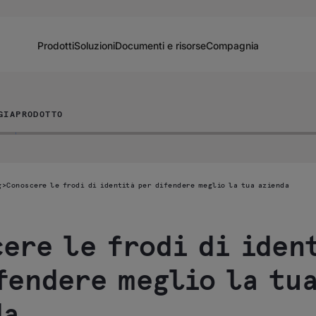
Prodotti
Soluzioni
Documenti e risorse
Compagnia
GIA
PRODOTTO
g
>
Conoscere le frodi di identità per difendere meglio la tua azienda
ere le frodi di iden
fendere meglio la tu
da