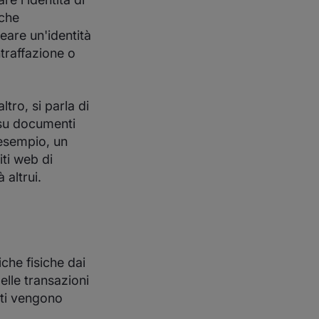
nche
eare un'identità
traffazione o
tro, si parla di
 su documenti
 esempio, un
iti web di
 altrui.
che fisiche dai
elle transazioni
nti vengono