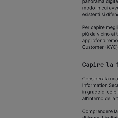
panorama digital
modo in cui avve
esistenti si dif
Per capire megli
più da vicino ai t
approfondiremo i
Customer (KYC) p
Capire la 
Considerata una
Information Secu
in grado di col
all'interno dell
Comprendere la f
di frode. I truff