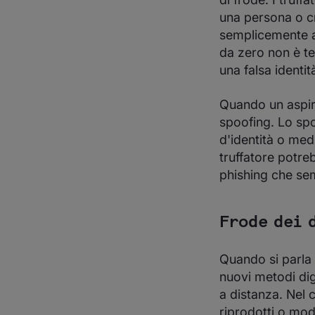
una persona o cr
semplicemente ac
da zero non è te
una falsa identit
Quando un aspira
spoofing. Lo sp
d'identità o med
truffatore potreb
phishing che semb
Frode dei 
Quando si parla 
nuovi metodi dig
a distanza. Nel c
riprodotti o mod