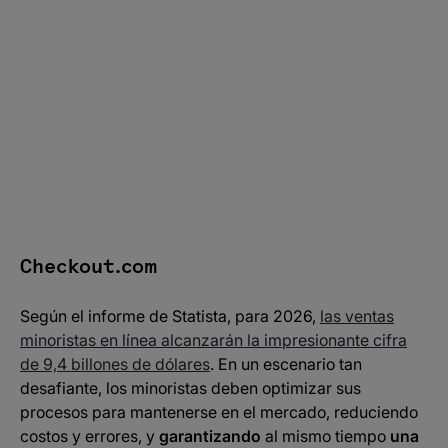
¿Cómo funciona?
5 beneficios clave de la orquestación de pagos
Entre bastidores: los desafíos de la payment
orchestration
Confía en la plataforma de orquestación de pagos de
Checkout.com
Checkout.com
Según el informe de Statista, para 2026,
las ventas
minoristas en línea alcanzarán la impresionante cifra
de 9,4 billones de dólares
. En un escenario tan
desafiante, los minoristas deben optimizar sus
procesos para mantenerse en el mercado, reduciendo
costos y errores, y
garantizando
al mismo tiempo
una