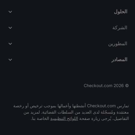
الحلول
الشركة
المطورين
المصادر
Checkout.com
2026
©
تمارس Checkout.com أنشطتها وأعمالها بموجب ترخيص أو رخصة
معتمَدة ومُسجّلة لدى العديد من السلطات القضائية. لمزيد من
باب
التفاصيل، يُرجى زيارة صفحة
اللوائح التنظيمية
الخاصة بنا.
فريق العمل والوظائف
التوظيف
مفتوح