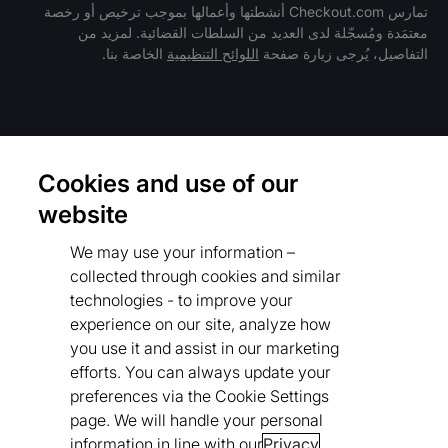
تمارس Checkout.com أنشطتها وأعمالها بموجب ترخيص أو رخصة
معتمَدة ومُسجّلة لدى العديد من السلطات القضائية. لمزيد من
باب
التفاصيل، يُرجى زيارة صفحة
اللوائح التنظيمية
الخاصة بنا.
فريق العمل والوظائف
التوظيف
مفتوح
الشروط والسياسات
Cookies and use of our
سياسة الخصوصية
website
اللوائح التنظيمية
We may use your information –
Cookies Settings
collected through cookies and similar
technologies - to improve your
قواعد سلوك المورّدين
experience on our site, analyze how
سياستنا بشأن أشكال الرق المعاصرة
you use it and assist in our marketing
efforts. You can always update your
قواعد سلوك المورّدين
preferences via the Cookie Settings
page. We will handle your personal
بيان إمكانية الوصول
information in line with our
Privacy