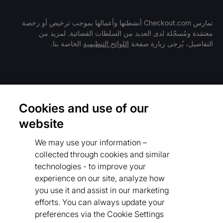
تمارس Checkout.com أنشطتها وأعمالها بموجب ترخيص أو رخصة
معتمَدة ومُسجّلة لدى العديد من السلطات القضائية. لمزيد من
باب
التفاصيل، يُرجى زيارة صفحة
اللوائح التنظيمية
الخاصة بنا.
فريق العمل والوظائف
التوظيف
مفتوح
الشروط والسياسات
Cookies and use of our
سياسة الخصوصية
website
اللوائح التنظيمية
We may use your information –
Cookies Settings
collected through cookies and similar
technologies - to improve your
قواعد سلوك المورّدين
experience on our site, analyze how
سياستنا بشأن أشكال الرق المعاصرة
you use it and assist in our marketing
efforts. You can always update your
قواعد سلوك المورّدين
preferences via the Cookie Settings