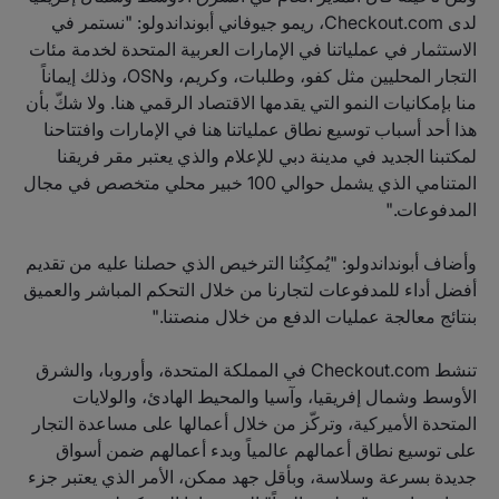
لدى Checkout.com، ريمو جيوفاني أبونداندولو: "نستمر في
الاستثمار في عملياتنا في الإمارات العربية المتحدة لخدمة مئات
التجار المحليين مثل كفو، وطلبات، وكريم، وOSN، وذلك إيماناً
منا بإمكانيات النمو التي يقدمها الاقتصاد الرقمي هنا. ولا شكّ بأن
هذا أحد أسباب توسيع نطاق عملياتنا هنا في الإمارات وافتتاحنا
لمكتبنا الجديد في مدينة دبي للإعلام والذي يعتبر مقر فريقنا
المتنامي الذي يشمل حوالي 100 خبير محلي متخصص في مجال
المدفوعات."
وأضاف أبونداندولو: "يُمكِنُنا الترخيص الذي حصلنا عليه من تقديم
أفضل أداء للمدفوعات لتجارنا من خلال التحكم المباشر والعميق
بنتائج معالجة عمليات الدفع من خلال منصتنا."
تنشط Checkout.com في المملكة المتحدة، وأوروبا، والشرق
الأوسط وشمال إفريقيا، وآسيا والمحيط الهادئ، والولايات
المتحدة الأميركية، وتركّز من خلال أعمالها على مساعدة التجار
على توسيع نطاق أعمالهم عالمياً وبدء أعمالهم ضمن أسواق
جديدة بسرعة وسلاسة، وبأقل جهد ممكن، الأمر الذي يعتبر جزء