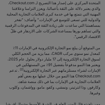
المتحدة المركزي على إصدار هذا التصريح لـ Checkout.com،
والذي يعتبر دلالة على الثقة بأعمالنا، ويعزز التزامنا وعلاقتنا
المهنية التي نتمتع بها في خدمة كبرى العلامات التجارية المحلية
والدولية للتي تسعى للتوسع في الإمارات." وأضاف: "نفخر
بمساهمتنا التي ساعدت على زيادة الثقة في المدفوعات الرقمية
والتي تساهم بورها بمساعدة الشركات على الازدهار في ظلّ
الاقتصاد الرقمي".
من المتوقع أن يبلغ نمو التجارة الإلكترونية في الإمارات 11٪
كمعدل نمو سنوي مركب CAGR، مما يزيد من الحجم الكلي
لسوق التجارة الإلكترونية إلى 17 مليار دولار بحلول عام 2025،
ويعتبر هذا النمو مدفوعاً بتفضيل 91٪ من المستهلكين في
[2]
الإمارات لشراء مستلزماتهم عبر التجارة الإلكترونية
. تدعم
Checkout.com هذا النمو من خلال عملها مع بعض أهم
العلامات التجارية في الإمارات بما في ذلك منصة شاهد،
وكارفور، وذا انترتينر، ونمشي، وكفو، مامو، وواشمان، وكلوب
وغيرها.
ومن ناحيته قال المدير العام في الشرق الأوسط وشمال إفريقيا