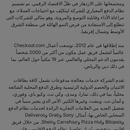
ومجتمعاتها على الازدهار في ظلّ الاقتصاد الرقمي. تم تصميم
نظام الدفع المعياري للشركة ليتكيّف مع احتياجات العملاء، مع
مراعاة الأداء وقابلية التوسع والمرونة، وهو مثالي للشركات التي
تتطلع إلى الاستفادة من فرص النمو الهائلة في منطقة الشرق
الأوسط وشمال إفريقيا.
منذ إطلاقها في عام 2012، توسعت أعمال Checkout.com
عالمياً لتشمل فريق عمل مكون من أكثر من 2000 شخصاً
يقدمون الدعم المحلي والعالمي عبر 19 مكتباً حول العالم، بما
في ذلك دبي والرياض.
تقدم الشركة خدمات معالجة مدفوعات تشمل كافة بطاقات
الائتمان والخصم الدولية الرئيسية وطرق الدفع المحلية الشائعة
محلياً، بما في ذلك، تمارا، ومدى، وكي نت، وكيو باي، وفوري،
وعُمان نت، وبنفت، وغيرها الكثير. الأمر الذي يعتبر سبباً في
تفضيل العديد من العلامات التجارية الرائدة لخدمات نظام الدفع
السحابي الخاص بها، أمثال: Sony وGrab وDeliveroo
وBitoasis وPizza Hut وCarrefour وShein. من خلال فريق
إقليمي متخصص يُدرك تفاصيل نظام الدفع الإقليمي، فإن