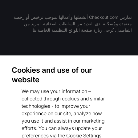
تمارس Checkout.com أنشطتها وأعمالها بموجب ترخيص أو رخصة
معتمَدة ومُسجّلة لدى العديد من السلطات القضائية. لمزيد من
التفاصيل، يُرجى زيارة صفحة
اللوائح التنظيمية
الخاصة بنا.
الشروط والسياسات
Cookies and use of our
سياسة الخصوصية
website
اللوائح التنظيمية
We may use your information –
Cookies Settings
collected through cookies and similar
technologies - to improve your
قواعد سلوك المورّدين
experience on our site, analyze how
سياستنا بشأن أشكال الرق المعاصرة
you use it and assist in our marketing
efforts. You can always update your
قواعد سلوك المورّدين
preferences via the Cookie Settings