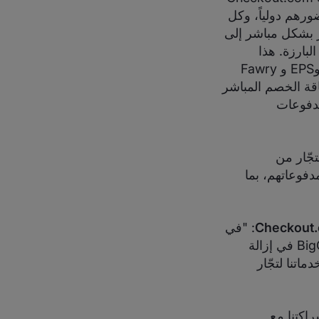
ورهم دولياً، وكل
وصول التجار بشكل مباشر إلى
ات الدولية البارزة. هذا
بالإضافة إلى طرق الدفع البديلة، مثل Alipay وBancontact وBoleto Bancário وEPS و Fawry
 KNET وMultibanco وOXXO وPrzelewy24 وQpay وبطاقة الخصم المباشر
ة المدفوعات
Checkout.com على منح التجّار من
فوعاتهم، بما
: "في
ظل نمو قطاع التجارة الإلكترونية على نطاق واسع، تنجح شراكتنا مع BigCommerce في إزالة
اتنا لتجّار
 لدى BigCommerce: "إن شراكتنا مع