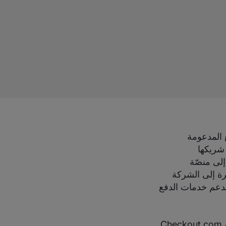
ل الدفع المدعومة
BigCom لتصبح بموجبها شريكها
على الوصول إلى منصّة
بيرة إلى الشركة
بدعم خدمات الدفع
وعقب هذه الشراكة، بات بإمكان عملاء BigCommerce تحقيق التكامل مع منصّة Checkout.com