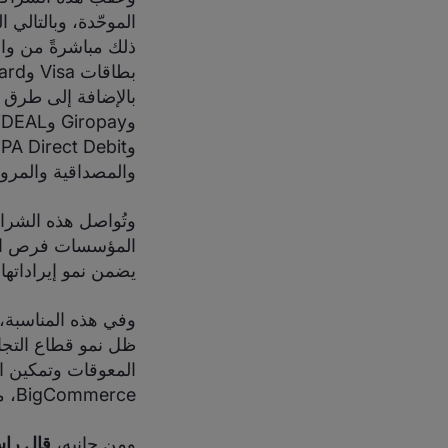
الموحّدة، وبالتالي
والمصداقية والمرون
المؤسسات فرص التو
يضمن نمو إيراداتها 
وفي هذه المناسبة،
المعوقات وتمكين ال
BigCommerce، مما يمنح عملائهم مرونة أكبر وتجربة دفع سلسة".
ومن جانبه،
قال راس