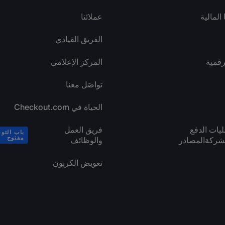
 المالية
عملائنا
الفريق القيادي
رقمية
المركز الإعلامي
تواصَل معنا
الحياة في Checkout.com
ليات الدفع
فريق العمل
باب التو
لشركةالمصادر
والوظائف
مفتوح
تعويض الكربون