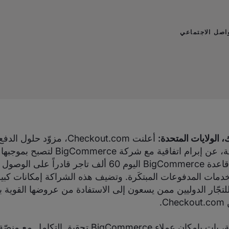
اصل الاجتماعي
أعلنت Checkout.com، مزوّد حلو
بالتكنولوجيا السحابية، عن إبرام اتفاقية مع شركة merce
التكنولوجي. وتضم قاعدة BigCommerce اليوم 60 ألف تاجر قادراً 
Checkout. لخدمات المدفوعات المبتكَرة. وتضيف هذه الشراكة إمكانات ك
لتجّار الدوليين ممن يسعون إلى الاستفادة من عروضها القوية 
C.