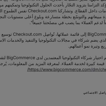
Checkout. تؤكد التزامنا بتزويد التجّار بأحدث الحلول التكنولوجيا وتمكينه
أفضل مزوّدي الخدمات داخل القطاع. وتشاركن
ادة مبيعاتهم والتوسّع بخطة متسارعة وبلوغ أعلى مستويات النج
ً لدعم العملاء بما يصب في مصلحتنا جميعاً".
وبعد انضمام BigCommerce إلى ق
، الذي يضم شركاء في مجالات التكنولوجيا والتنفيذ والخدمات ال
يع وتيرة نمو أعمالهم.
تجدر الإشارة أنه 
 قيمة كبيرة لخدمة العملاء. لمعرفة المزيد من المعلومات، يُرج
https://www.bigcommerce.com/dm/che
اصل الاجتماعي