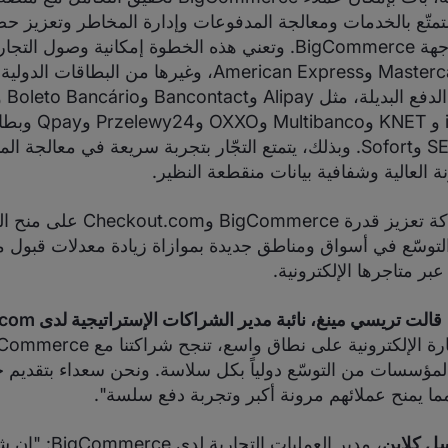
 التمتّع بالخدمات ومعالجة المدفوعات وإدارة المخاطر وتعزيز حض
ذلك مباشرةً من واجهة BigCommerce. وتعني هذه الخطوة إمكانية 
بطاقات Visa وMastercard وAmerican Express، وغيرها من البطاق
وGiropay وiDEAL و
وSEPA Direct Debit وSofort. وبذلك، يتمتع التجّار بتجربة سريعة في معالج
ة العالية وشفافية بيانات منقطعة النظير.
وتُواصل هذه الشراكة تعزيز قدرة BigCommerce و
سّع في أسواق ومناطق جديدة بموازاة زيادة معدلات قبول مد
عبر متاجرها الإلكترونية.
قالت تريسي مينغ، نائبة مدير الشراكات الإستراتيجية لدى Checkout.com
مؤسسات من التوسّع دولياً بكل سلاسة. ونحن سعداء بتقديم خدم
ل كلاين
، مدير العمليات التجارية