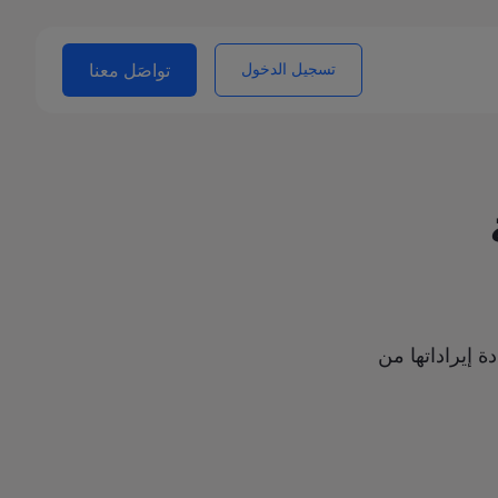
تسجيل الدخول
تواصَل معنا
 النمو في زيادة إيراداتها من