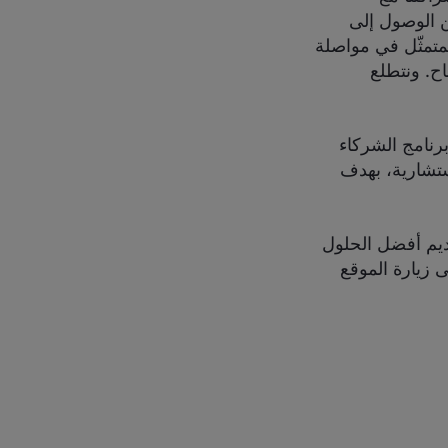
م من الوصول إلى
ا Checkout.com نفس الطموح المتمثّل في مواصلة
اح. ونتطلع
ائمة عملائها، تُواصِل Checkout.com توسيع برنامج الشركاء
استشارية، بهدف
يتم اختيار شركاء التكنولوجيا المعتمدين لدى BigCommerce لتقديم أفضل الحلول
ى زيارة الموقع