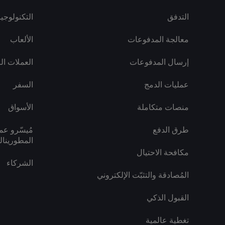
التدفق
التكنولوجيا
معالجة المدفوعات
الألعاب
إرسال المدفوعات
العملات ال
عمليات الدمج
السفر
منصات متكاملة
الأسواق
طرق الدفع
مُيسّرو عم
المطورينا
مكافحة الاحتيال
الشركاء
المُصادقة والتثبّت الإلكتروني
القبول الذكي
تغطية عالمية