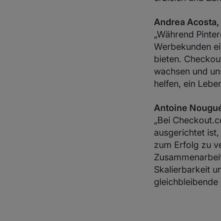
Andrea Acosta, 
„Während Pintere
Werbekunden ein
bieten. Checkout
wachsen und uns
helfen, ein Leben
Antoine Nougué
„Bei Checkout.co
ausgerichtet ist
zum Erfolg zu v
Zusammenarbeit m
Skalierbarkeit u
gleichbleibende 