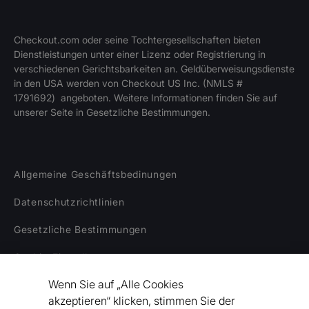
Checkout.com oder seine Tochtergesellschaften bieten
Dienstleistungen unter einer Lizenz oder Registrierung in
verschiedenen Gerichtsbarkeiten an. Geldüberweisungsdienste
in den USA werden von Checkout US Inc. (NMLS #
1791692) angeboten. Weitere Informationen finden Sie auf
unserer Seite in Gesetzliche Bestimmungen.
Allgemeine Geschäftsbedinungen
Datenschutzrichtlinien
Gesetzliche Bestimmungen
Cookie-Einstellungen
Wenn Sie auf „Alle Cookies
Haftungsausschluss
akzeptieren“ klicken, stimmen Sie der