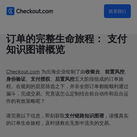
联系我们
订单的完整生命旅程： 支付
知识图谱概览
Checkout.com
为出海企业绘制了由
收银台
、
前置风控
、
身份验证
、
支付授权
、
后置风控
五大阶段组成的订单旅
程。在规则的层层筛选之下，并非全部订单都能顺利通过
漏斗，完成交易。究竟该怎么定制结合前台动作和后台运
作的有效策略呢？
请完善以下信息，即刻获取
支付链路知识图谱
，读懂真实
的订单生命旅程，及时拯救在无形中流失的交易。