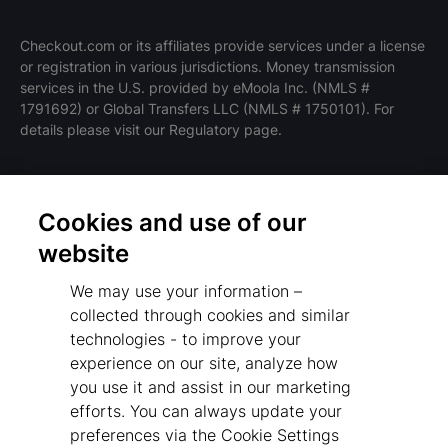
Checkout.com or its affiliates provide services under a license
or registration in various jurisdictions. Money transmission
services in the U.S. provided by eMoola Inc. (NMLS #
1791692) or Global Transfers LLC (NMLS # 1750101). For
details please visit our Regulatory page.
Cookies and use of our
条款和政策
website
隐私政策
We may use your information –
监管机构
collected through cookies and similar
Cookies Settings
technologies - to improve your
experience on our site, analyze how
免责声明
you use it and assist in our marketing
反现代奴隶制声明
efforts. You can always update your
preferences via the Cookie Settings
供应商行为准则