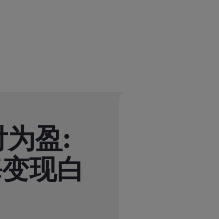
为盈:
海变现白