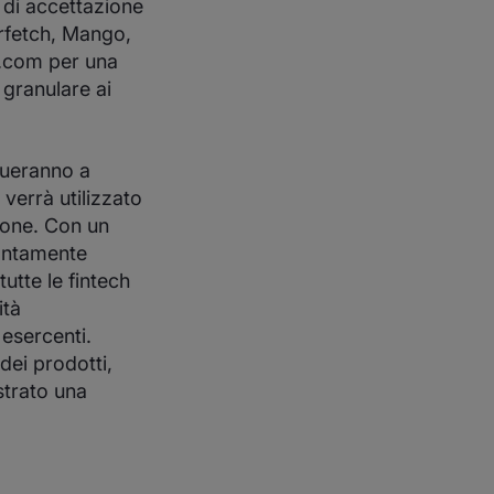
 di accettazione
arfetch, Mango,
t.com per una
 granulare ai
inueranno a
 verrà utilizzato
zione. Con un
prontamente
utte le fintech
ità
 esercenti.
 dei prodotti,
strato una