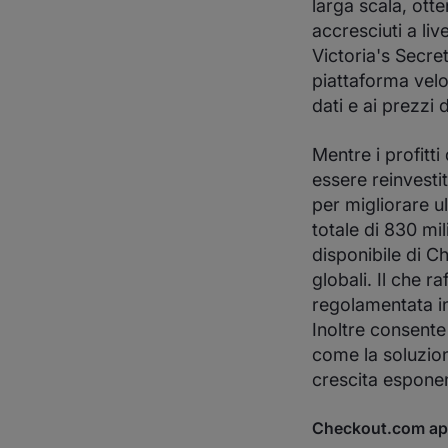
larga scala, ott
accresciuti a li
Victoria's Secr
piattaforma velo
dati e ai prezzi 
Mentre i profitt
essere reinvestit
per migliorare ul
totale di 830 mil
disponibile di Ch
globali. Il che r
regolamentata in
Inoltre consente 
come la soluzio
crescita esponen
Checkout.com apr