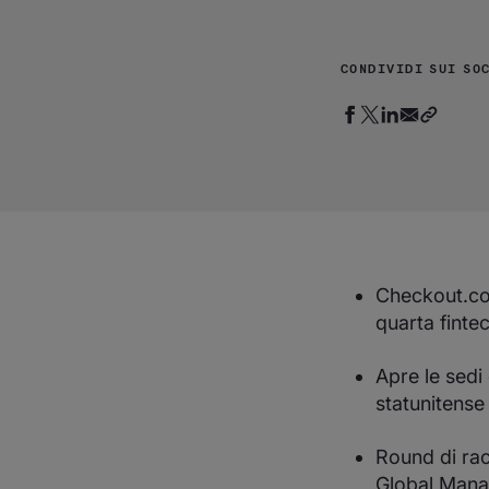
CONDIVIDI SUI SO
Checkout.co
quarta fintec
Apre le sed
statunitense
Round di racc
Global Manag