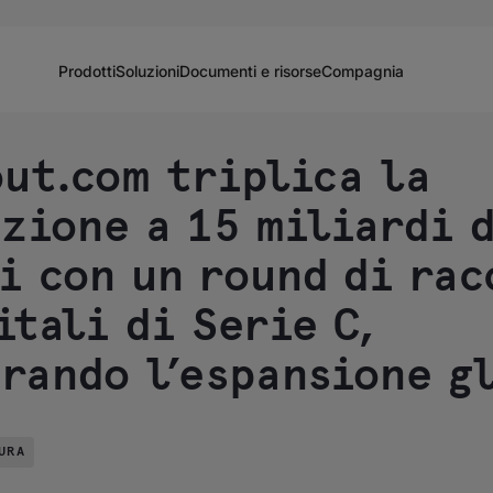
Prodotti
Soluzioni
Documenti e risorse
Compagnia
ut.com triplica la
zione a 15 miliardi 
i con un round di rac
itali di Serie C,
rando l’espansione g
URA