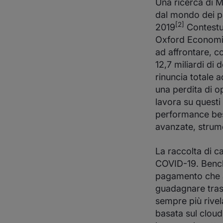
Una ricerca di 
dal mondo dei pag
[2]
2019
Contestu
Oxford Econom
ad affrontare, con
12,7 miliardi di 
rinuncia totale 
una perdita di op
lavora su questi
performance best
avanzate, strume
La raccolta di c
COVID-19. Benché
pagamento che an
guadagnare trasp
sempre più rivel
basata sul cloud