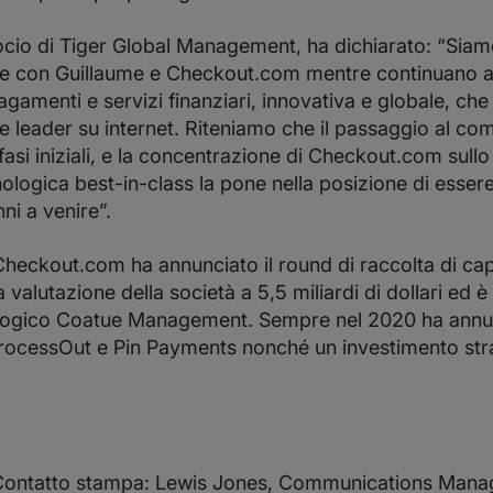
socio di Tiger Global Management, ha dichiarato: “Siamo
re con Guillaume e Checkout.com mentre continuano a
gamenti e servizi finanziari, innovativa e globale, che 
de leader su internet. Riteniamo che il passaggio al co
fasi iniziali, e la concentrazione di Checkout.com sullo
ologica best-in-class la pone nella posizione di essere
nni a venire”.
eckout.com ha annunciato il round di raccolta di capit
 valutazione della società a 5,5 miliardi di dollari ed è
logico Coatue Management. Sempre nel 2020 ha annun
ProcessOut e Pin Payments nonché un investimento str
ontatto stampa: Lewis Jones, Communications Mana