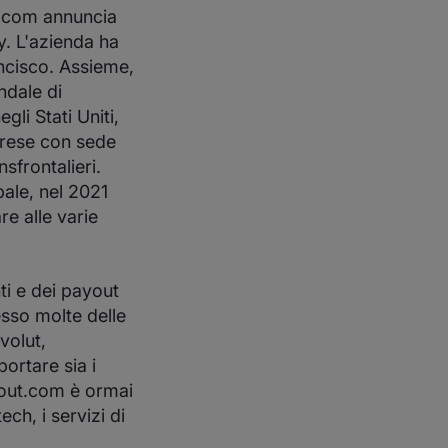
ut.com annuncia
y. L'azienda ha
ancisco. Assieme,
ndale di
li Stati Uniti,
prese con sede
sfrontalieri.
bale, nel 2021
e alle varie
i e dei payout
esso molte delle
volut,
ortare sia i
ckout.com è ormai
ech, i servizi di