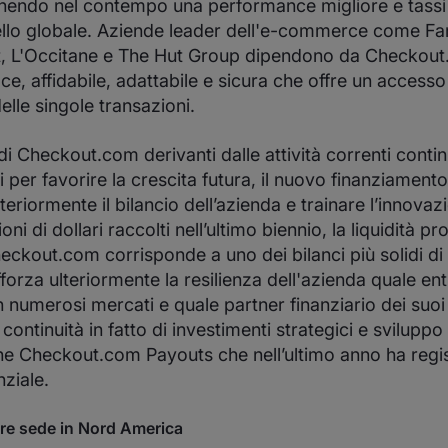
enendo nel contempo una performance migliore e tassi
vello globale. Aziende leader dell'e-commerce come F
et, L'Occitane e The Hut Group dipendono da Checkou
ce, affidabile, adattabile e sicura che offre un accesso
delle singole transazioni.
i di Checkout.com derivanti dalle attività correnti cont
i per favorire la crescita futura, il nuovo finanziamento
teriormente il bilancio dell’azienda e trainare l’innova
ioni di dollari raccolti nell’ultimo biennio, la liquidità 
eckout.com corrisponde a uno dei bilanci più solidi di t
afforza ulteriormente la resilienza dell'azienda quale ent
 numerosi mercati e quale partner finanziario dei suoi
continuità in fatto di investimenti strategici e sviluppo
ne Checkout.com Payouts che nell’ultimo anno ha regi
ziale.
e sede in Nord America