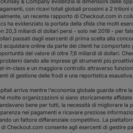
McKinsey & Company evidenzia le dimensioni delle oppo
amenti, con ricavi totali globali prossimi a 2 trilioni di
almente, un recente rapporto di Checkout.com in col
ics
ha evidenziato la portata della sfida che molti eser
 20,3 miliardi di dollari persi - solo nel 2019 - per falsi 
dollari passati dagli esercenti di prima scelta alla conco
ad acquistare online da parte dei clienti ha comportato 
portunità del valore di oltre 7,6 miliardi di dollari. C
 problemi dando alle imprese gli strumenti più proattiv
-in-class e un maggiore controllo attraverso funzioni 
nti di gestione delle frodi e una reportistica esaustiva
apitali arriva mentre l'economia globale guarda oltre l
 molte organizzazioni si siano storicamente affidate 
davano bene per tutti, la necessità di migliorare la
arenza nei pagamenti e ricavare preziose informazioni
ando un fattore differenziale competitivo. La piattafor
 di Checkout.com consente agli esercenti di gestire p