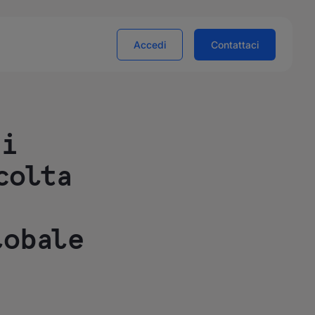
Accedi
Contattaci
di
colta
lobale