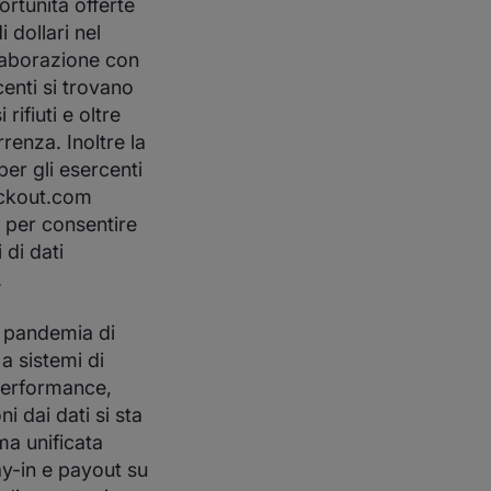
rtunità offerte
 dollari nel
laborazione con
centi si trovano
rifiuti e oltre
rrenza. Inoltre la
per gli esercenti
heckout.com
i per consentire
di dati
.
a pandemia di
a sistemi di
 performance,
 dai dati si sta
ma unificata
ay-in e payout su