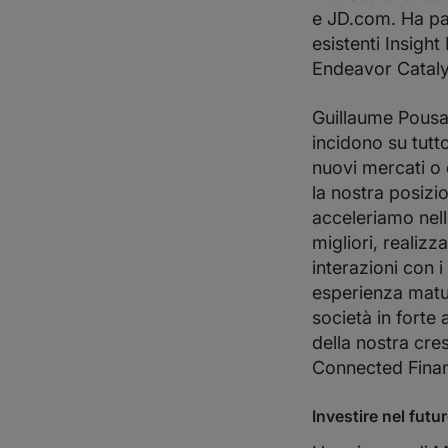
e JD.com. Ha par
esistenti Insig
Endeavor Cataly
Guillaume Pousa
incidono su tutt
nuovi mercati o d
la nostra posizio
acceleriamo nell
migliori, realiz
interazioni con i
esperienza matur
società in fort
della nostra cre
Connected Finan
Investire nel fut