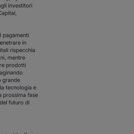
i investitori
apital,
“I pagamenti
enetrare in
tali rispecchia
oni, mentre
re prodotti
mmaginando
na grande
la tecnologia e
a prossima fase
del futuro di