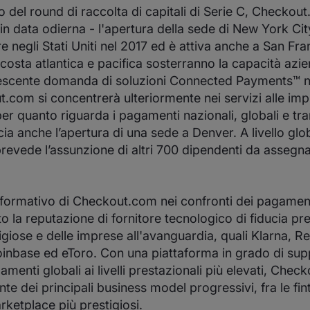
io del round di raccolta di capitali di Serie C, Checko
n data odierna - l'apertura della sede di New York Cit
re negli Stati Uniti nel 2017 ed è attiva anche a San Fr
 costa atlantica e pacifica sosterranno la capacità azie
escente domanda di soluzioni Connected Payments™ neg
.com si concentrerà ulteriormente nei servizi alle im
 per quanto riguarda i pagamenti nazionali, globali e tran
ia anche l’apertura di una sede a Denver. A livello glo
vede l’assunzione di altri 700 dipendenti da assegnar
sformativo di Checkout.com nei confronti dei pagament
o la reputazione di fornitore tecnologico di fiducia pr
igiose e delle imprese all'avanguardia, quali Klarna, Re
inbase ed eToro. Con una piattaforma in grado di supp
amenti globali ai livelli prestazionali più elevati, Che
te dei principali business model progressivi, fra le fint
rketplace più prestigiosi.