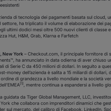
reesistenti
zienda di tecnologia dei pagamenti basata sul cloud, un
l settore, ha triplicato il volume di elaborazione dei p
li ultimi dodici mesi oltre 500 nuovi clienti di classe e
zza Hut, H&M, Grab, Klarna e Farfetch
1, New York
– Checkout.com, il principale fornitore di 
nts™, ha annunciato in data odierna di aver chiuso u
ali di Serie C da 450 milioni di dollari. In seguito a qu
st-money dell’azienda è salita a 15 miliardi di dollari,
n ordine di grandezza a livello mondiale e la società v
[1]
dell'EMEA
, mentre continua a espandersi a livello gl
ta guidata da Tiger Global Management, LLC, investito
York che collabora con imprenditori dinamici che ges
ader sul mercato, del calibro di Facebook, LinkedIn, Sp