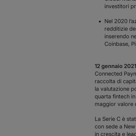
investitori p
Nel 2020 l’a
redditizie de
inserendo neg
Coinbase, Pi
12 gennaio 202
Connected Payme
raccolta di capit
la valutazione po
quarta fintech i
maggior valore 
La Serie C è sta
con sede a New 
in crescita e le