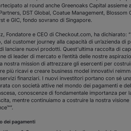
tecipato al round anche Greenoaks Capital assieme agl
ht Partners, DST Global, Coatue Management, Blossom C
st e GIC, fondo sovrano di Singapore.
z, Fondatore e CEO di Checkout.com, ha dichiarato: 
o, dal customer journey alla capacità di un’azienda di p
i lanciare nuovi prodotti. Quest'ultima raccolta di capi
ne di leader di mercato e l’entità delle nostre aspirazi
a nostra mission di attrezzare gli esercenti per costrui
zare più ricavi e creare business model innovativi rei
 servizi finanziari. I nuovi investitori portano con sé u
ata con società attive nel mondo dei pagamenti e del
e ascesa, conoscenze di fondamentale importanza per l
scita, mentre continuiamo a costruire la nostra visione 
ce™”.
uro dei pagamenti