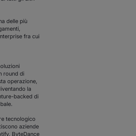
a delle più
agamenti,
nterprise fra cui
soluzioni
n round di
esta operazione,
 diventando la
enture-backed di
obale.
re tecnologico
tiscono aziende
otify, ByteDance