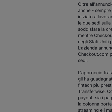
Oltre all'annunc
anche - sempre i
iniziato a lavora
le due sedi sulla
soddisfare la cr
mentre Checkout
negli Stati Uniti
L’azienda annunc
Checkout.com pre
sedi.
L'approccio tra
gli ha guadagnat
fintech più prest
Transferwise, Co
payout, sia i pag
la colonna portan
streaming e i ma