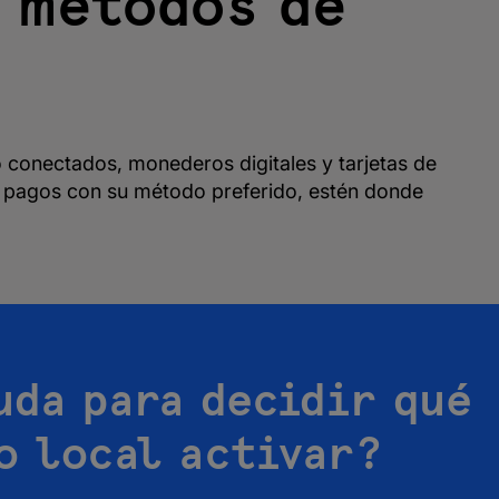
 métodos de
conectados, monederos digitales y tarjetas de
cer pagos con su método preferido, estén donde
uda para decidir qué
o local activar?