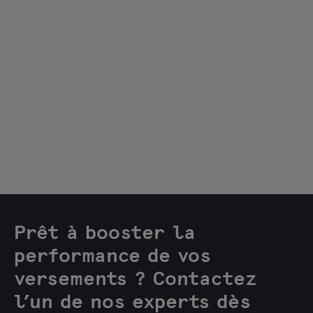
CASE STUDY
TransferGo confère une nouvelle
ampleur mondiale aux paiements
grâce à la solution Card Payouts de
Checkout.com
En savoir plus
Prêt à booster la
performance de vos
versements ? Contactez
l’un de nos experts dès